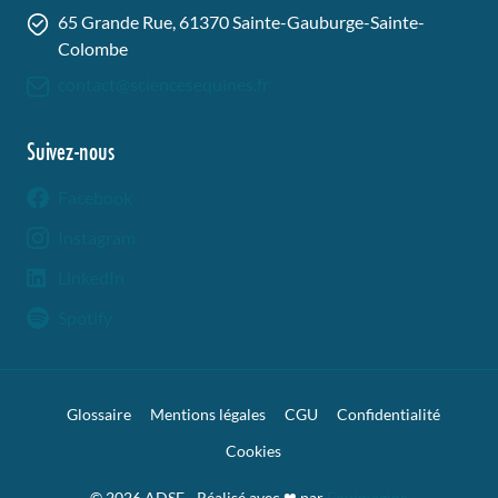
65 Grande Rue, 61370 Sainte-Gauburge-Sainte-
Colombe
contact@sciencesequines.fr
Suivez-nous
Facebook
Instagram
LinkedIn
Spotify
Glossaire
Mentions légales
CGU
Confidentialité
Cookies
© 2026 ADSE - Réalisé avec ❤︎ par
Equimagine