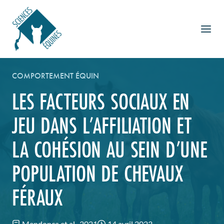
Aller
au
contenu
COMPORTEMENT ÉQUIN
LES FACTEURS SOCIAUX EN
JEU DANS L’AFFILIATION ET
LA COHÉSION AU SEIN D’UNE
POPULATION DE CHEVAUX
FÉRAUX
Mendonça et al., 2021
14 avril 2023